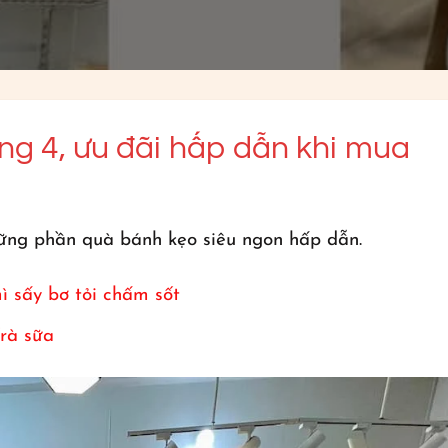
ng 4, ưu đãi hấp dẫn khi mua
ững phần quà bánh kẹo siêu ngon hấp dẫn.
ì sấy bơ tỏi chấm sốt
rà sữa