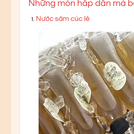
Những món hấp dẫn mà bạ
Nước sâm cúc lê