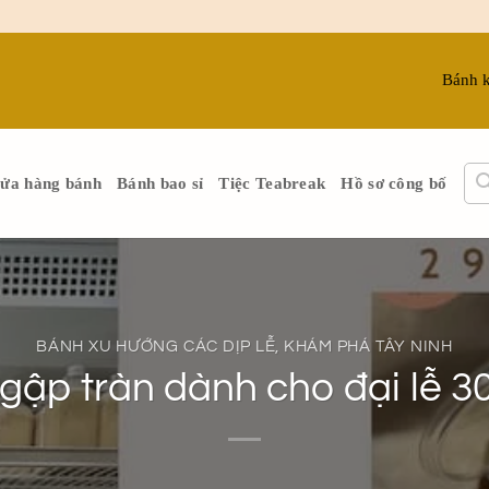
Bánh 
ửa hàng bánh
Bánh bao sỉ
Tiệc Teabreak
Hồ sơ công bố
BÁNH XU HƯỚNG CÁC DỊP LỄ
,
KHÁM PHÁ TÂY NINH
gập tràn dành cho đại lễ 3