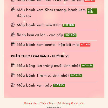
Mẫu bánh kem hoa - Hoa làm từ kem
Mẫu bánh kem Khai trương- bánh kem
thần tài
Mẫu bánh kem mini 10cm
Bánh kem cỡ lớn - cao cấp
Mẫu bánh kem bento - hộp bã mía
PHÂN THEO LOẠI BÁNH - HƯƠNG VỊ
Mẫu bông lan trứng muối sinh nhật
Mẫu bánh Tiramisu sinh nhật
Mẫu bánh kem bắp
Bánh Kem Thần Tài – Mở Hàng Phát Lộc