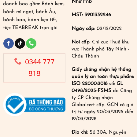
Như FnB
doanh bao gồm: Bánh kem,
bánh mì ngọt, bánh Âu,
MST: 3901332246
bánh bao, bánh kẹo tết,
tiệc TEABREAK trọn gói
Ngày cấp
: 02/12/2022
Nơi cấp
: Chi cục Thuế khu
vực Thành phố Tây Ninh -
Châu Thành
0344 777
Giấy chứng nhận hệ thống
818
quản lý an toàn thực phẩm:
ISO 22000:2018
số:
GL
0498/2025-FSMS
do Công
ty CP Chứng nhận
Globalcert cấp. GCN có giá
trị từ ngày 20/03/2025 đến
19/03/2028
Địa chỉ:
Số 30A, Nguyễn