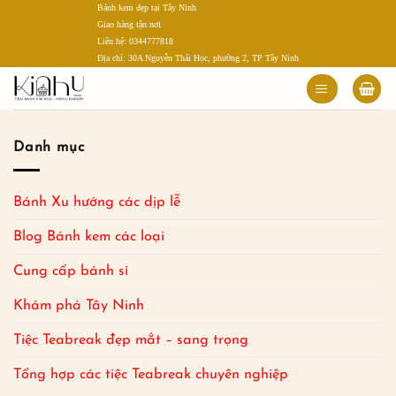
Bánh kem đẹp tại Tây Ninh
Bỏ
Giao hàng tận nơi
qua
Liên hệ: 0344777818
nội
Địa chỉ: 30A Nguyễn Thái Học, phường 2, TP Tây Ninh
dung
Danh mục
Bánh Xu hướng các dịp lễ
Blog Bánh kem các loại
Cung cấp bánh sỉ
Khám phá Tây Ninh
Tiệc Teabreak đẹp mắt – sang trọng
Tổng hợp các tiệc Teabreak chuyên nghiệp