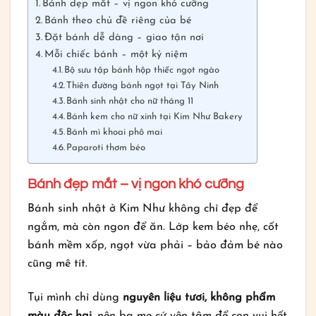
Bánh đẹp mắt – vị ngon khó cưỡng
Bánh theo chủ đề riêng của bé
Đặt bánh dễ dàng – giao tận nơi
Mỗi chiếc bánh – một kỷ niệm
Bộ sưu tập bánh hộp thiếc ngọt ngào
Thiên đường bánh ngọt tại Tây Ninh
Bánh sinh nhật cho nữ tháng 11
Bánh kem cho nữ xinh tại Kim Như Bakery
Bánh mì khoai phô mai
Paparoti thơm béo
Bánh đẹp mắt – vị ngon khó cưỡng
Bánh sinh nhật ở Kim Như không chỉ đẹp để
ngắm, mà còn ngon để ăn. Lớp kem béo nhẹ, cốt
bánh mềm xốp, ngọt vừa phải – bảo đảm bé nào
cũng mê tít.
Tụi mình chỉ dùng
nguyên liệu tươi, không phẩm
màu độc hại
, nên ba mẹ cứ yên tâm để con vui hết