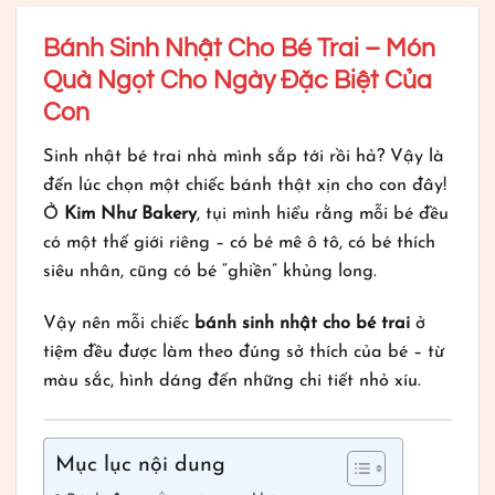
Bánh Sinh Nhật Cho Bé Trai – Món
Quà Ngọt Cho Ngày Đặc Biệt Của
Con
Sinh nhật bé trai nhà mình sắp tới rồi hả? Vậy là
đến lúc chọn một chiếc bánh thật xịn cho con đây!
Ở
Kim Như Bakery
, tụi mình hiểu rằng mỗi bé đều
có một thế giới riêng – có bé mê ô tô, có bé thích
siêu nhân, cũng có bé “ghiền” khủng long.
Vậy nên mỗi chiếc
bánh sinh nhật cho bé trai
ở
tiệm đều được làm theo đúng sở thích của bé – từ
màu sắc, hình dáng đến những chi tiết nhỏ xíu.
Mục lục nội dung