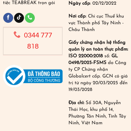
tiệc TEABREAK trọn gói
Ngày cấp
: 02/12/2022
Nơi cấp
: Chi cục Thuế khu
vực Thành phố Tây Ninh -
Châu Thành
0344 777
Giấy chứng nhận hệ thống
818
quản lý an toàn thực phẩm:
ISO 22000:2018
số:
GL
0498/2025-FSMS
do Công
ty CP Chứng nhận
Globalcert cấp. GCN có giá
trị từ ngày 20/03/2025 đến
19/03/2028
Địa chỉ:
Số 30A, Nguyễn
Thái Học, khu phố 14,
Phường Tân Ninh, Tỉnh Tây
Ninh, Việt Nam