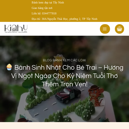
Bánh kem đẹp tại Tây Ninh
Bỏ
Giao hàng tận nơi
qua
Liên hệ: 0344777818
nội
Địa chỉ: 30A Nguyễn Thái Học, phường 2, TP Tây Ninh
dung
BLOG BÁNH KEM CÁC LOẠI
Bánh Sinh Nhật Cho Bé Trai – Hương
Vị Ngọt Ngào Cho Kỷ Niệm Tuổi Thơ
Thêm Trọn Vẹn!