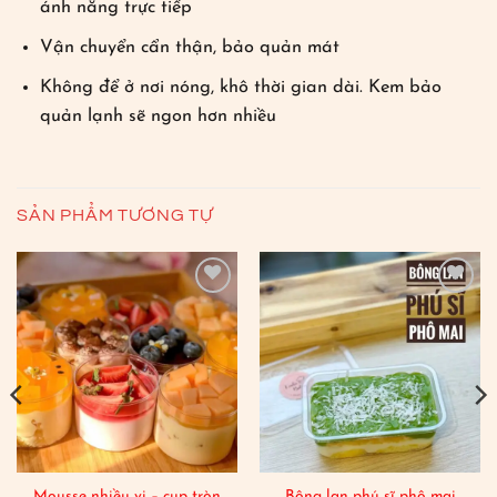
ánh nắng trực tiếp
Vận chuyển cẩn thận, bảo quản mát
Không để ở nơi nóng, khô thời gian dài. Kem bảo
quản lạnh sẽ ngon hơn nhiều
SẢN PHẨM TƯƠNG TỰ
Add to
Add to
wishlist
wishlist
Mousse nhiều vị – cup tròn
Bông lan phú sĩ phô mai