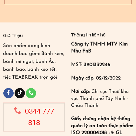
Thông tin liên hệ
Giới thiệu
Công ty TNHH MTV Kim
Sản phẩm đang kinh
Như FnB
doanh bao gồm: Bánh kem,
bánh mì ngọt, bánh Âu,
MST: 3901332246
bánh bao, bánh kẹo tết,
tiệc TEABREAK trọn gói
Ngày cấp
: 02/12/2022
Nơi cấp
: Chi cục Thuế khu
vực Thành phố Tây Ninh -
Châu Thành
0344 777
Giấy chứng nhận hệ thống
818
quản lý an toàn thực phẩm:
ISO 22000:2018
số:
GL