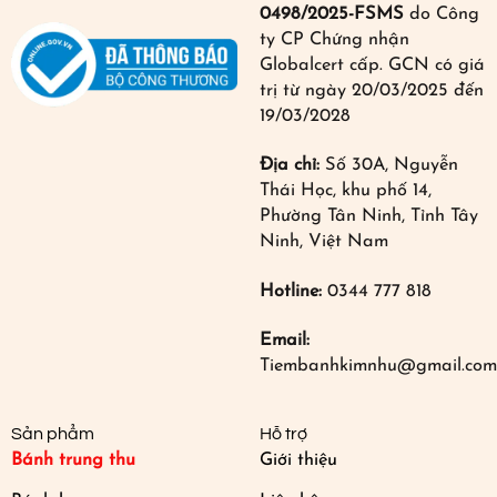
0498/2025-FSMS
do Công
ty CP Chứng nhận
Globalcert cấp. GCN có giá
trị từ ngày 20/03/2025 đến
19/03/2028
Địa chỉ:
Số 30A, Nguyễn
Thái Học, khu phố 14,
Phường Tân Ninh, Tỉnh Tây
Ninh, Việt Nam
Hotline:
0344 777 818
Email:
Tiembanhkimnhu@gmail.com
Sản phẩm
Hỗ trợ
Bánh trung thu
Giới thiệu