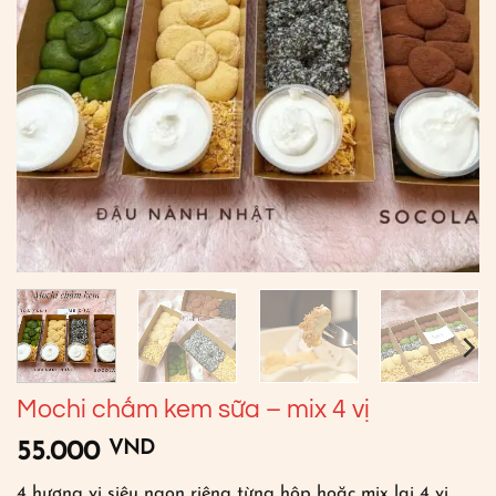
Mochi chấm kem sữa – mix 4 vị
VND
55.000
4 hương vị siêu ngon riêng từng hộp hoặc mix lại 4 vị