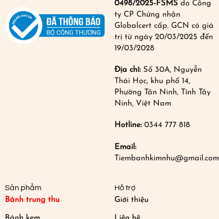
0498/2025-FSMS
do Công
ty CP Chứng nhận
Globalcert cấp. GCN có giá
trị từ ngày 20/03/2025 đến
19/03/2028
Địa chỉ:
Số 30A, Nguyễn
Thái Học, khu phố 14,
Phường Tân Ninh, Tỉnh Tây
Ninh, Việt Nam
Hotline:
0344 777 818
Email:
Tiembanhkimnhu@gmail.com
Sản phẩm
Hỗ trợ
Bánh trung thu
Giới thiệu
Bánh kem
Liên hệ