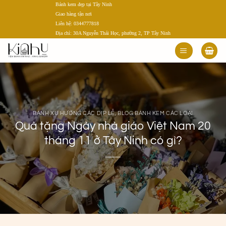
Bánh kem đẹp tại Tây Ninh
Bỏ
Giao hàng tận nơi
qua
Liên hệ: 0344777818
nội
Địa chỉ: 30A Nguyễn Thái Học, phường 2, TP Tây Ninh
dung
BÁNH XU HƯỚNG CÁC DỊP LỄ
,
BLOG BÁNH KEM CÁC LOẠI
Quà tặng Ngày nhà giáo Việt Nam 20
tháng 11 ở Tây Ninh có gì?