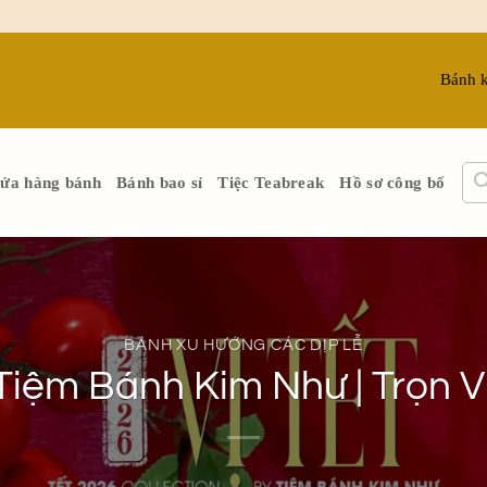
Bánh 
ửa hàng bánh
Bánh bao sỉ
Tiệc Teabreak
Hồ sơ công bố
BÁNH XU HƯỚNG CÁC DỊP LỄ
Tiệm Bánh Kim Như | Trọn 