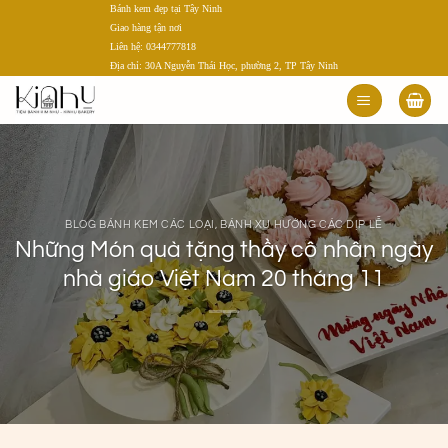
Bánh kem đẹp tại Tây Ninh
Bỏ
Giao hàng tận nơi
qua
Liên hệ: 0344777818
nội
Địa chỉ: 30A Nguyễn Thái Học, phường 2, TP Tây Ninh
dung
BLOG BÁNH KEM CÁC LOẠI
,
BÁNH XU HƯỚNG CÁC DỊP LỄ
Những Món quà tặng thầy cô nhân ngày
nhà giáo Việt Nam 20 tháng 11