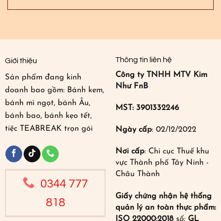
Thông tin liên hệ
Giới thiệu
Công ty TNHH MTV Kim
Sản phẩm đang kinh
Như FnB
doanh bao gồm: Bánh kem,
bánh mì ngọt, bánh Âu,
MST: 3901332246
bánh bao, bánh kẹo tết,
tiệc TEABREAK trọn gói
Ngày cấp
: 02/12/2022
Nơi cấp
: Chi cục Thuế khu
vực Thành phố Tây Ninh -
Châu Thành
0344 777
Giấy chứng nhận hệ thống
818
quản lý an toàn thực phẩm:
ISO 22000:2018
số:
GL