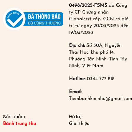
0498/2025-FSMS
do Công
ty CP Chứng nhận
Globalcert cấp. GCN có giá
trị từ ngày 20/03/2025 đến
19/03/2028
Địa chỉ:
Số 30A, Nguyễn
Thái Học, khu phố 14,
Phường Tân Ninh, Tỉnh Tây
Ninh, Việt Nam
Hotline:
0344 777 818
Email:
Tiembanhkimnhu@gmail.com
Sản phẩm
Hỗ trợ
Bánh trung thu
Giới thiệu