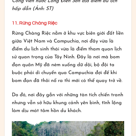
Công viên nước Long Điền Sơn địa điểm du lịch
hấp dẫn (Ảnh: ST)
11. Rừng Chàng Riệc
Rừng Chàng Riệc nằm ở khu vực biên giới đất liền
giữa Việt Nam và Campuchia, nơi đây vừa là
điểm du lịch sinh thái vừa là điểm tham quan lịch
sử quan trọng của Tây Ninh. Đây là nơi mà bom
đạn quân Mỹ đã ném xuống dữ dội, bộ đội ta
buộc phải di chuyển qua Campuchia đợi đế khi
bom đạn đã thôi nổ ra thì mới có thể quay trở về.
Do đó, nơi đây gắn với những tàn tích chiến tranh
nhưng vẫn sở hữu khung cảnh yên bình, tĩnh lặng
làm dịu mát tâm hồn du khách.