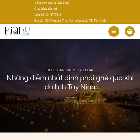
Bánh kem đẹp tại Tây Ninh
Bỏ
Giao hàng tận nơi
qua
Liên hệ: 0344777818
nội
Địa chỉ: 30A Nguyễn Thái Học, phường 2, TP Tây Ninh
dung
BLOG BÁNH KEM CÁC LOẠI
Những điểm nhất định phải ghé qua khi
du lịch Tây Ninh