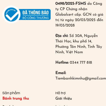
0498/2025-FSMS
do Công
ty CP Chứng nhận
Globalcert cấp. GCN có giá
trị từ ngày 20/03/2025 đến
19/03/2028
Địa chỉ:
Số 30A, Nguyễn
Thái Học, khu phố 14,
Phường Tân Ninh, Tỉnh Tây
Ninh, Việt Nam
Hotline:
0344 777 818
Email:
Tiembanhkimnhu@gmail.com
Sản phẩm
Hỗ trợ
Bánh trung thu
Giới thiệu