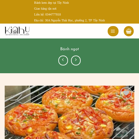
Bánh kem đẹp tại Tây Ninh
Bỏ
Giao hàng tận nơi
qua
Liên hệ: 0344777818
nội
Địa chỉ: 30A Nguyễn Thái Học, phường 2, TP Tây Ninh
dung
Bánh ngọt
Add to
wishlist