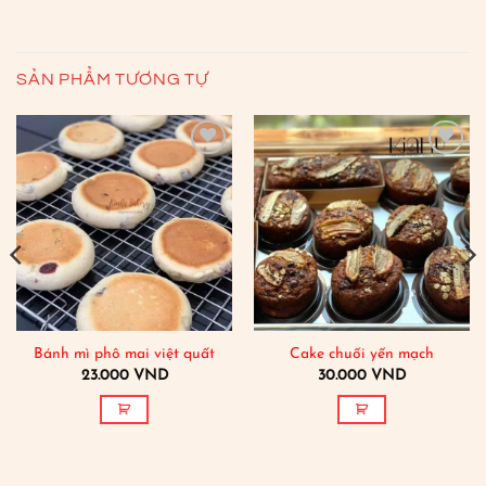
SẢN PHẨM TƯƠNG TỰ
Add to
Add to
wishlist
wishlist
Bánh mì phô mai việt quất
Cake chuối yến mạch
23.000
VND
30.000
VND