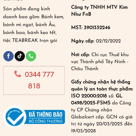
Công ty TNHH MTV Kim
Sản phẩm đang kinh
Như FnB
doanh bao gồm: Bánh kem,
bánh mì ngọt, bánh Âu,
MST: 3901332246
bánh bao, bánh kẹo tết,
tiệc TEABREAK trọn gói
Ngày cấp
: 02/12/2022
Nơi cấp
: Chi cục Thuế khu
vực Thành phố Tây Ninh -
Châu Thành
0344 777
Giấy chứng nhận hệ thống
818
quản lý an toàn thực phẩm:
ISO 22000:2018
số:
GL
0498/2025-FSMS
do Công
ty CP Chứng nhận
Globalcert cấp. GCN có giá
trị từ ngày 20/03/2025 đến
19/03/2028