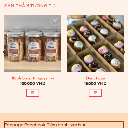
SẢN PHẨM TƯƠNG TỰ
Add to
Add to
wishlist
wishlist
Bánh biscotti nguyên vị
Donut que
120.000
VND
18.000
VND
Fanpage Facebook: Tiệm bánh Kim Như