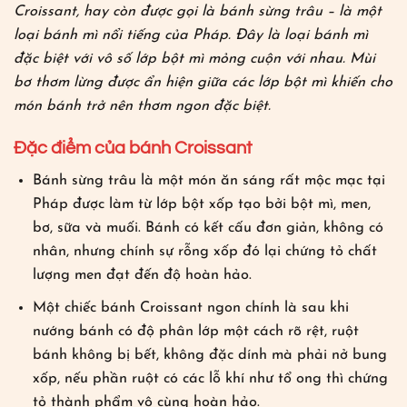
Croissant, hay còn được gọi là bánh sừng trâu – là một
loại bánh mì nổi tiếng của Pháp. Đây là loại bánh mì
đặc biệt với vô số lớp bột mì mỏng cuộn với nhau. Mùi
bơ thơm lừng được ẩn hiện giữa các lớp bột mì khiến cho
món bánh trở nên thơm ngon đặc biệt.
Đặc điểm của bánh Croissant
Bánh sừng trâu là một món ăn sáng rất mộc mạc tại
Pháp được làm từ lớp bột xốp tạo bởi bột mì, men,
bơ, sữa và muối. Bánh có kết cấu đơn giản, không có
nhân, nhưng chính sự rỗng xốp đó lại chứng tỏ chất
lượng men đạt đến độ hoàn hảo.
Một chiếc bánh Croissant ngon chính là sau khi
nướng bánh có độ phân lớp một cách rõ rệt, ruột
bánh không bị bết, không đặc dính mà phải nở bung
xốp, nếu phần ruột có các lỗ khí như tổ ong thì chứng
tỏ thành phẩm vô cùng hoàn hảo.