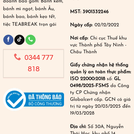
doanh bao gồm: Bánh kem,
bánh mì ngọt, bánh Âu,
MST: 3901332246
bánh bao, bánh kẹo tết,
tiệc TEABREAK trọn gói
Ngày cấp
: 02/12/2022
Nơi cấp
: Chi cục Thuế khu
vực Thành phố Tây Ninh -
Châu Thành
0344 777
Giấy chứng nhận hệ thống
818
quản lý an toàn thực phẩm:
ISO 22000:2018
số:
GL
0498/2025-FSMS
do Công
ty CP Chứng nhận
Globalcert cấp. GCN có giá
trị từ ngày 20/03/2025 đến
19/03/2028
Địa chỉ:
Số 30A, Nguyễn
Thái Học, khu phố 14,