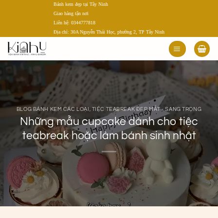
Bánh kem đẹp tại Tây Ninh
Bỏ
Giao hàng tận nơi
qua
Liên hệ: 0344777818
nội
Địa chỉ: 30A Nguyễn Thái Học, phường 2, TP Tây Ninh
dung
BLOG BÁNH KEM CÁC LOẠI
,
TIỆC TEABREAK ĐẸP MẮT - SANG TRỌNG
Những mẫu cupcake dành cho tiệc
teabreak hoặc làm bánh sinh nhật