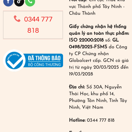
Nơi cấp
: Chi cục Thuế khu
vực Thành phố Tây Ninh -
Châu Thành
0344 777
Giấy chứng nhận hệ thống
818
quản lý an toàn thực phẩm:
ISO 22000:2018
số:
GL
0498/2025-FSMS
do Công
ty CP Chứng nhận
Globalcert cấp. GCN có giá
trị từ ngày 20/03/2025 đến
19/03/2028
Địa chỉ:
Số 30A, Nguyễn
Thái Học, khu phố 14,
Phường Tân Ninh, Tỉnh Tây
Ninh, Việt Nam
Hotline:
0344 777 818