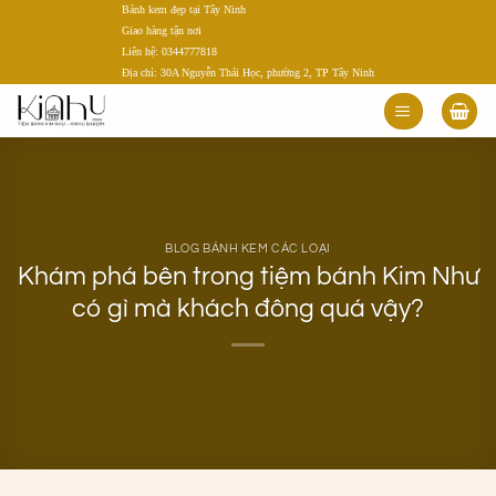
Bánh kem đẹp tại Tây Ninh
Bỏ
Giao hàng tận nơi
qua
Liên hệ: 0344777818
nội
Địa chỉ: 30A Nguyễn Thái Học, phường 2, TP Tây Ninh
dung
BLOG BÁNH KEM CÁC LOẠI
Khám phá bên trong tiệm bánh Kim Như
có gì mà khách đông quá vậy?