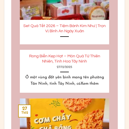
Set Quà Tết 2026 – Tiệm Bánh Kim Như | Trọn
Vị Bình An Ngày Xuân
Rong Biển Kẹp Hạt – Món Quà Từ Thiên
Nhiên, Tinh Hoa Tây Ninh
27/12/2025
Ở một vùng đất yên bình mang tên phường
Tân Ninh, tỉnh Tây Ninh, cóXem thêm
27
Th12