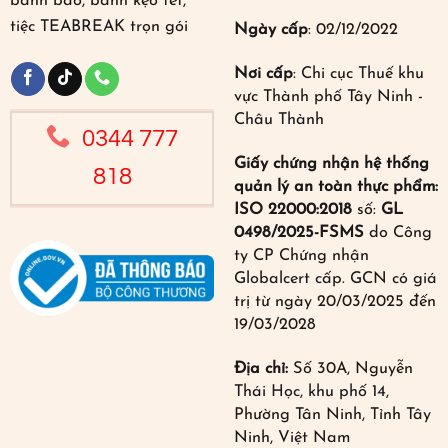
bánh bao, bánh kẹo tết,
tiệc TEABREAK trọn gói
Ngày cấp
: 02/12/2022
Nơi cấp
: Chi cục Thuế khu
vực Thành phố Tây Ninh -
Châu Thành
0344 777
Giấy chứng nhận hệ thống
818
quản lý an toàn thực phẩm:
ISO 22000:2018
số:
GL
0498/2025-FSMS
do Công
ty CP Chứng nhận
Globalcert cấp. GCN có giá
trị từ ngày 20/03/2025 đến
19/03/2028
Địa chỉ:
Số 30A, Nguyễn
Thái Học, khu phố 14,
Phường Tân Ninh, Tỉnh Tây
Ninh, Việt Nam