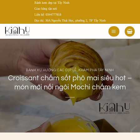
Bánh kem đẹp tại Tây Ninh
Bỏ
Giao hàng tận nơi
qua
Liên hệ: 0344777818
nội
Địa chỉ: 30A Nguyễn Thái Học, phường 2, TP Tây Ninh
dung
BÁNH XU HƯỚNG CÁC DỊP LỄ
,
KHÁM PHÁ TÂY NINH
Croissant chấm sốt phô mai siêu hot –
món mới nối ngôi Mochi chấm kem