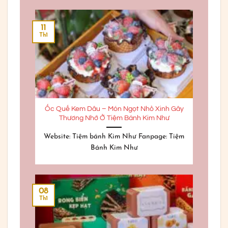
11
Th1
Ốc Quế Kem Dâu – Món Ngọt Nhỏ Xinh Gây
Thương Nhớ Ở Tiệm Bánh Kim Như
Website: Tiệm bánh Kim Như Fanpage: Tiệm
Bánh Kim Như
08
Th1