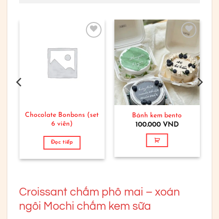
to
Add to
Add to
ist
wishlist
wishlist
Chocolate Bonbons (set
Bánh kem bento
6 viên)
100.000
VND
Đọc tiếp
Croissant chấm phô mai – xoán
ngôi Mochi chấm kem sữa