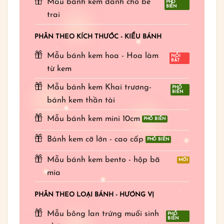
Mẫu bánh kem dành cho bé
trai
PHÂN THEO KÍCH THƯỚC - KIỂU BÁNH
Mẫu bánh kem hoa - Hoa làm
từ kem
Mẫu bánh kem Khai trương-
bánh kem thần tài
Mẫu bánh kem mini 10cm
Bánh kem cỡ lớn - cao cấp
Mẫu bánh kem bento - hộp bã
mía
PHÂN THEO LOẠI BÁNH - HƯƠNG VỊ
Mẫu bông lan trứng muối sinh