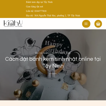
Bánh kem đẹp tại Tây Ninh
Bỏ
Giao hàng tận nơi
qua
Liên hệ: 0344777818
nội
Địa chỉ: 30A Nguyễn Thái Học, phường 2, TP Tây Ninh
dung
BLOG BÁNH KEM CÁC LOẠI
Cách đặt bánh kem sinh nhật online tại
Tây Ninh