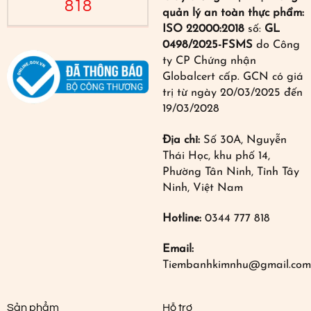
818
quản lý an toàn thực phẩm:
ISO 22000:2018
số:
GL
0498/2025-FSMS
do Công
ty CP Chứng nhận
Globalcert cấp. GCN có giá
trị từ ngày 20/03/2025 đến
19/03/2028
Địa chỉ:
Số 30A, Nguyễn
Thái Học, khu phố 14,
Phường Tân Ninh, Tỉnh Tây
Ninh, Việt Nam
Hotline:
0344 777 818
Email:
Tiembanhkimnhu@gmail.com
Sản phẩm
Hỗ trợ