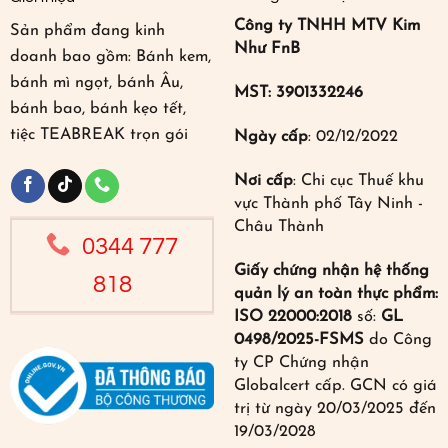
Công ty TNHH MTV Kim
Sản phẩm đang kinh
Như FnB
doanh bao gồm: Bánh kem,
bánh mì ngọt, bánh Âu,
MST: 3901332246
bánh bao, bánh kẹo tết,
tiệc TEABREAK trọn gói
Ngày cấp
: 02/12/2022
Nơi cấp
: Chi cục Thuế khu
vực Thành phố Tây Ninh -
Châu Thành
0344 777
Giấy chứng nhận hệ thống
818
quản lý an toàn thực phẩm:
ISO 22000:2018
số:
GL
0498/2025-FSMS
do Công
ty CP Chứng nhận
Globalcert cấp. GCN có giá
trị từ ngày 20/03/2025 đến
19/03/2028