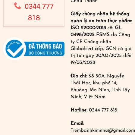
Châu Thành
0344 777
Giấy chứng nhận hệ thống
818
quản lý an toàn thực phẩm:
ISO 22000:2018
số:
GL
0498/2025-FSMS
do Công
ty CP Chứng nhận
Globalcert cấp. GCN có giá
trị từ ngày 20/03/2025 đến
19/03/2028
Địa chỉ:
Số 30A, Nguyễn
Thái Học, khu phố 14,
Phường Tân Ninh, Tỉnh Tây
Ninh, Việt Nam
Hotline:
0344 777 818
Email:
Tiembanhkimnhu@gmail.com