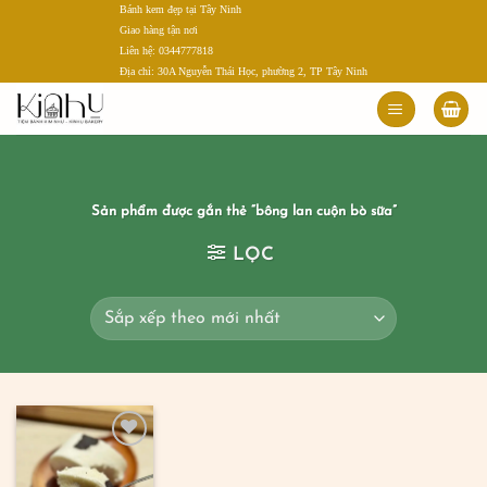
Bánh kem đẹp tại Tây Ninh
Bỏ
Giao hàng tận nơi
qua
Liên hệ: 0344777818
nội
Địa chỉ: 30A Nguyễn Thái Học, phường 2, TP Tây Ninh
dung
Sản phẩm được gắn thẻ “bông lan cuộn bò sữa”
LỌC
Add to
wishlist