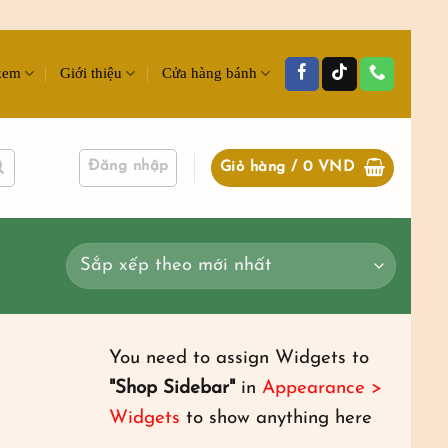
kem
Giới thiệu
Cửa hàng bánh
Đăng nhập
Giỏ hàng /
0
VND
You need to assign Widgets to
"Shop Sidebar"
in
Appearance >
Widgets
to show anything here