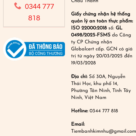
Châu Thành
0344 777
Giấy chứng nhận hệ thống
818
quản lý an toàn thực phẩm:
ISO 22000:2018
số:
GL
0498/2025-FSMS
do Công
ty CP Chứng nhận
Globalcert cấp. GCN có giá
trị từ ngày 20/03/2025 đến
19/03/2028
Địa chỉ:
Số 30A, Nguyễn
Thái Học, khu phố 14,
Phường Tân Ninh, Tỉnh Tây
Ninh, Việt Nam
Hotline:
0344 777 818
Email:
Tiembanhkimnhu@gmail.com