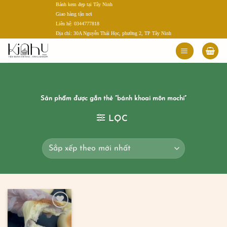
Bánh kem đẹp tại Tây Ninh
Bỏ
Giao hàng tận nơi
qua
Liên hệ: 0344777818
nội
Địa chỉ: 30A Nguyễn Thái Học, phường 2, TP Tây Ninh
dung
Sản phẩm được gắn thẻ “bánh khoai môn mochi”
LỌC
Add to
wishlist