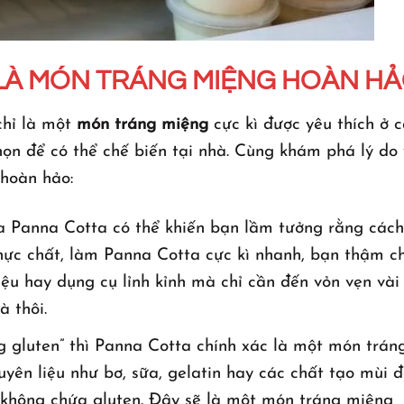
 LÀ MÓN TRÁNG MIỆNG HOÀN H
chỉ là một
món tráng miệng
cực kì được yêu thích ở 
ọn để có thể chế biến tại nhà. Cùng khám phá lý do 
hoàn hảo:
a Panna Cotta có thể khiến bạn lầm tưởng rằng cách
hực chất, làm Panna Cotta cực kì nhanh, bạn thậm ch
ệu hay dụng cụ lỉnh kỉnh mà chỉ cần đến vỏn vẹn vài
à thôi.
gluten” thì Panna Cotta chính xác là một món trán
yên liệu như bơ, sữa, gelatin hay các chất tạo mùi 
không chứa gluten. Đây sẽ là một món tráng miệng