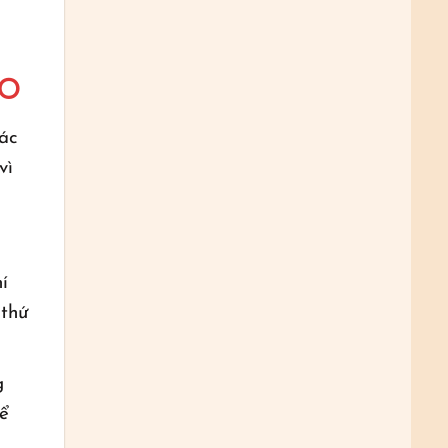
ẢO
các
vì
í
 thứ
g
để