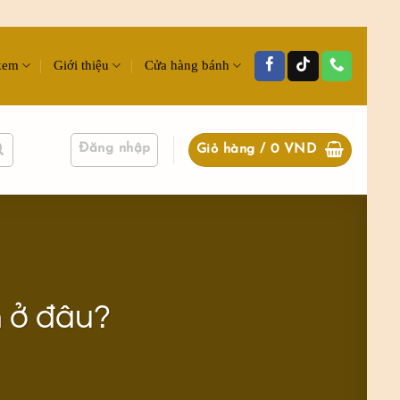
kem
Giới thiệu
Cửa hàng bánh
Đăng nhập
Giỏ hàng /
0
VND
 ở đâu?