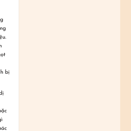
ng
ông
ệu.
n
gọt
h bị
dị
oặc
ì
hác