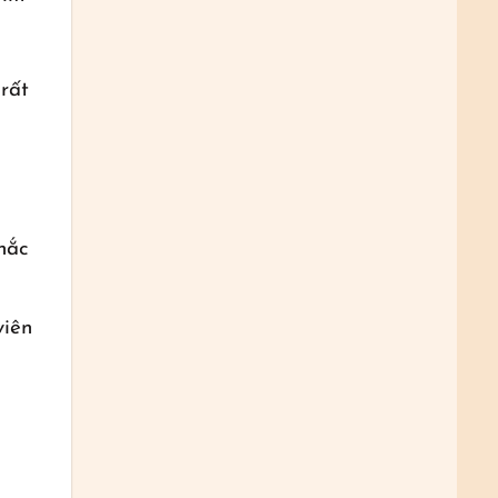
rất
hắc
viên