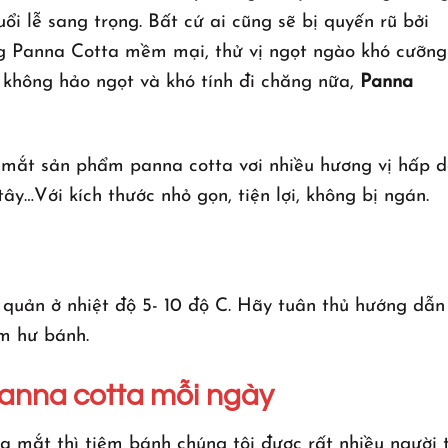
i lễ sang trọng. Bất cứ ai cũng sẽ bị quyến rũ bởi
 Panna Cotta mềm mại, thử vị ngọt ngào khó cưỡng
 không hảo ngọt và khó tính đi chăng nữa,
Panna
mắt sản phẩm panna cotta vơi nhiều hương vị hấp 
tây…Với kích thước nhỏ gọn, tiện lợi, không bị ngán.
quản ở nhiệt độ 5- 10 độ C. Hãy tuân thủ hướng dẫn
àm hư bánh.
Panna cotta mỗi ngày
a mắt thì tiệm bánh chúng tôi được rất nhiều người 