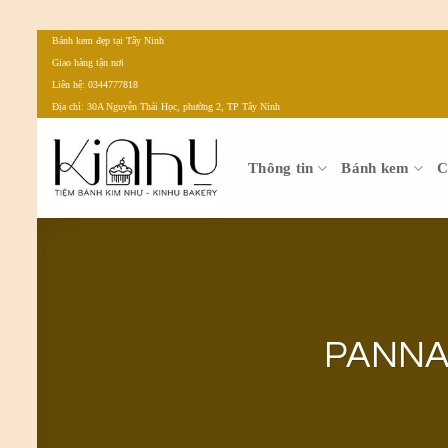
Bỏ
Bánh kem đẹp tại Tây Ninh
Giao hàng tận nơi
qua
Liên hệ: 0344777818
nội
Địa chỉ: 30A Nguyễn Thái Học, phường 2, TP Tây Ninh
dung
Thông tin
Bánh kem
C
PANNA 