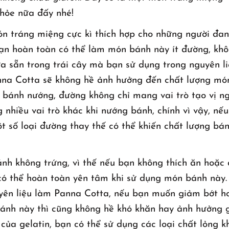
khỏe nữa đấy nhé!
n tráng miệng cực kì thích hợp cho những người đa
 bạn hoàn toàn có thể làm món bánh này ít đường, kh
 sẵn trong trái cây mà bạn sử dụng trong nguyên li
nna Cotta sẽ không hề ảnh hưởng đến chất lượng mó
 bánh nướng, đường không chỉ mang vai trò tạo vị n
hiều vai trò khác khi nướng bánh, chính vì vậy, nếu
 số loại đường thay thế có thể khiến chất lượng bán
h không trứng, vì thế nếu bạn không thích ăn hoặc 
 có thể hoàn toàn yên tâm khi sử dụng món bánh này.
uyên liệu làm Panna Cotta, nếu bạn muốn giảm bớt h
bánh này thì cũng không hề khó khăn hay ảnh hưởng g
của gelatin, bạn có thể sử dụng các loại chất lỏng k