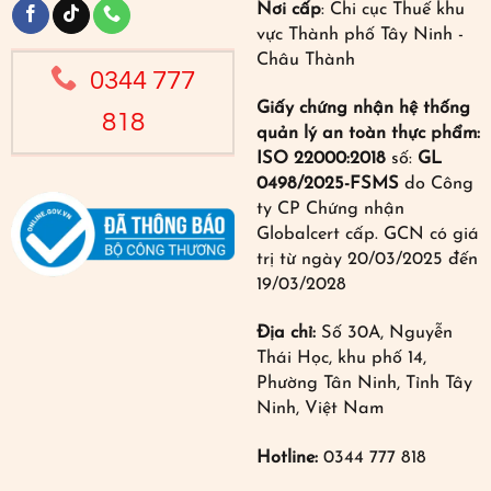
Nơi cấp
: Chi cục Thuế khu
vực Thành phố Tây Ninh -
Châu Thành
0344 777
Giấy chứng nhận hệ thống
818
quản lý an toàn thực phẩm:
ISO 22000:2018
số:
GL
0498/2025-FSMS
do Công
ty CP Chứng nhận
Globalcert cấp. GCN có giá
trị từ ngày 20/03/2025 đến
19/03/2028
Địa chỉ:
Số 30A, Nguyễn
Thái Học, khu phố 14,
Phường Tân Ninh, Tỉnh Tây
Ninh, Việt Nam
Hotline:
0344 777 818