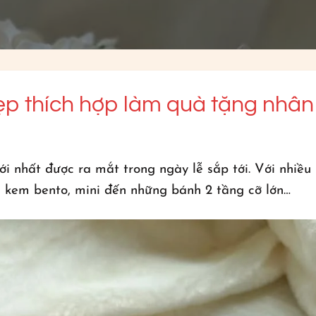
 thích hợp làm quà tặng nhân
nhất được ra mắt trong ngày lễ sắp tới. Với nhiều
h kem bento, mini đến những bánh 2 tầng cỡ lớn…