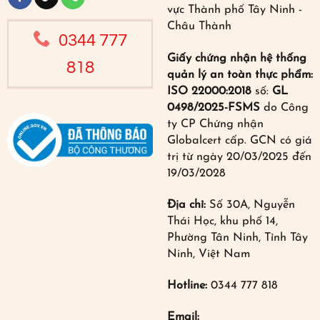
vực Thành phố Tây Ninh -
Châu Thành
0344 777
Giấy chứng nhận hệ thống
818
quản lý an toàn thực phẩm:
ISO 22000:2018
số:
GL
0498/2025-FSMS
do Công
ty CP Chứng nhận
Globalcert cấp. GCN có giá
trị từ ngày 20/03/2025 đến
19/03/2028
Địa chỉ:
Số 30A, Nguyễn
Thái Học, khu phố 14,
Phường Tân Ninh, Tỉnh Tây
Ninh, Việt Nam
Hotline:
0344 777 818
Email: