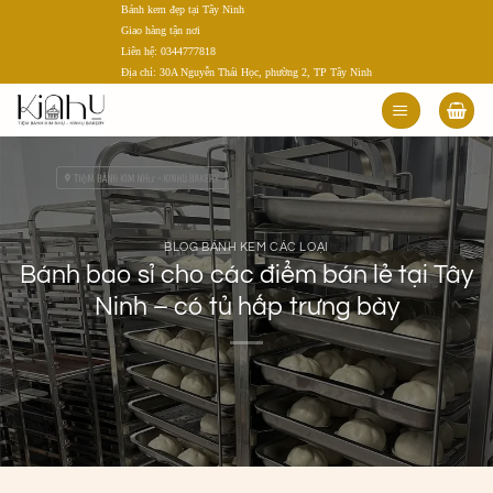
Bánh kem đẹp tại Tây Ninh
Bỏ
Giao hàng tận nơi
qua
Liên hệ: 0344777818
nội
Địa chỉ: 30A Nguyễn Thái Học, phường 2, TP Tây Ninh
dung
BLOG BÁNH KEM CÁC LOẠI
Bánh bao sỉ cho các điểm bán lẻ tại Tây
Ninh – có tủ hấp trưng bày